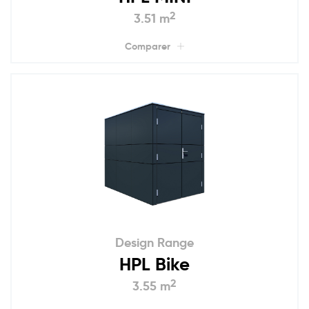
2
3.51 m
Comparer
Design Range
HPL Bike
2
3.55 m