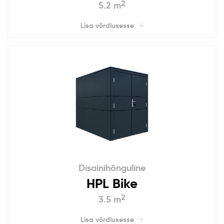
2
5.2 m
Lisa võrdlusesse
Disainihõnguline
HPL Bike
2
3.5 m
Lisa võrdlusesse