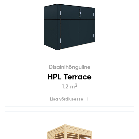
Disainihõnguline
HPL Terrace
2
1.2 m
Lisa võrdlusesse