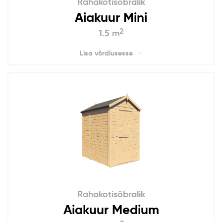
Rahakotisõbralik
Aiakuur Mini
2
1.5 m
Lisa võrdlusesse
Rahakotisõbralik
Aiakuur Medium