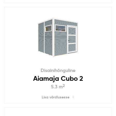
Disainihõnguline
Aiamaja Cubo 2
2
5.3 m
Lisa võrdlusesse