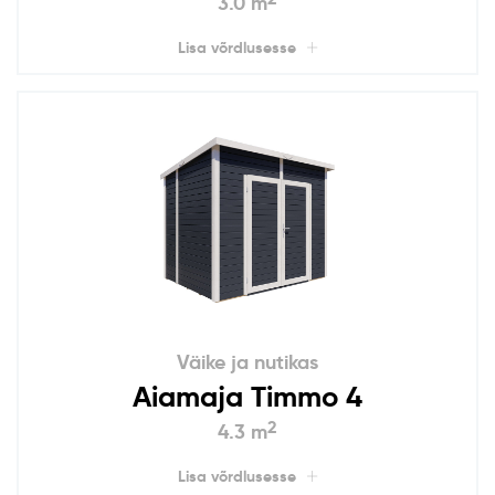
3.0 m
Lisa võrdlusesse
Väike ja nutikas
Aiamaja Timmo 4
2
4.3 m
Lisa võrdlusesse