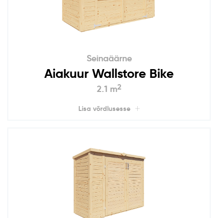
Seinaäärne
Aiakuur Wallstore Bike
2
2.1 m
Lisa võrdlusesse