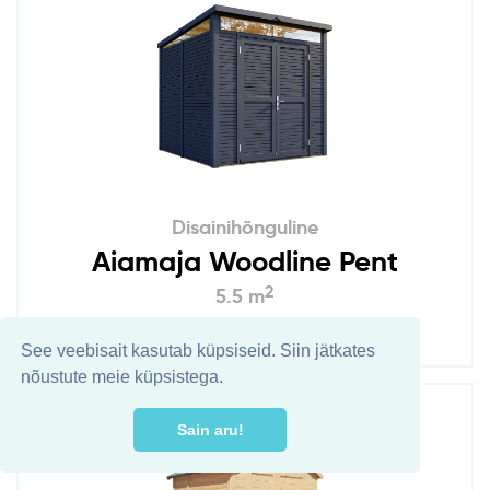
Disainihõnguline
Aiamaja Woodline Pent
2
5.5 m
Lisa võrdlusesse
See veebisait kasutab küpsiseid. Siin jätkates
nõustute meie küpsistega.
Sain aru!