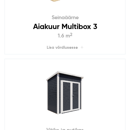
Seinaäärne
Aiakuur Multibox 3
2
1.6 m
Lisa võrdlusesse
Väike ja nutikas