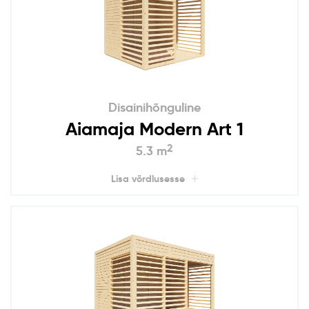
Disainihõnguline
Aiamaja Modern Art 1
2
5.3 m
Lisa võrdlusesse