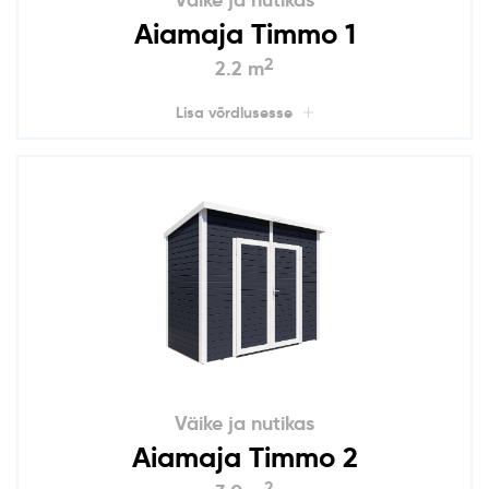
Aiamaja Timmo 1
2
2.2 m
Lisa võrdlusesse
Väike ja nutikas
Aiamaja Timmo 2
2