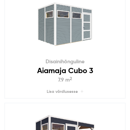
Disainihõnguline
Aiamaja Cubo 3
2
7.9 m
Lisa võrdlusesse