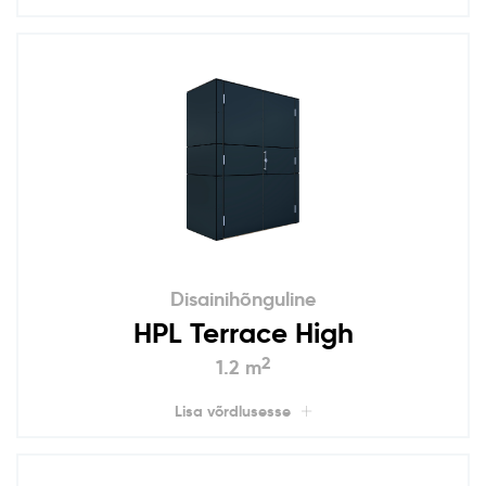
Disainihõnguline
HPL Terrace High
2
1.2 m
Lisa võrdlusesse