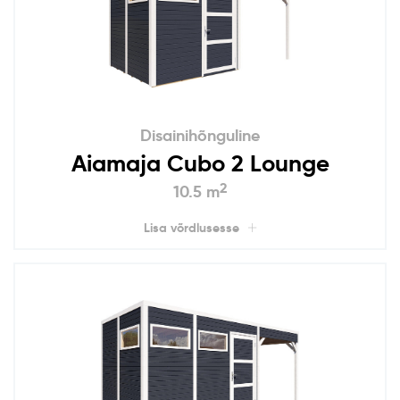
Disainihõnguline
Aiamaja Cubo 2 Lounge
2
10.5 m
Lisa võrdlusesse