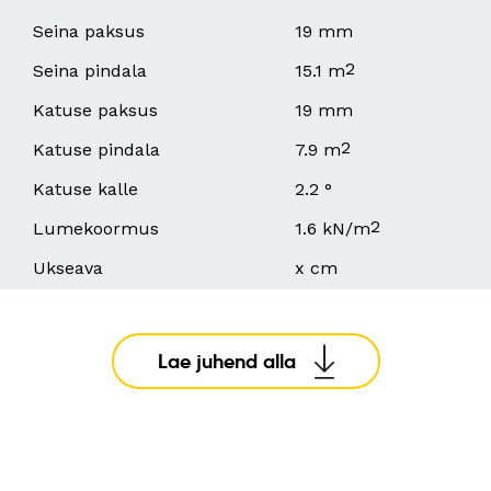
Seina paksus
19 mm
2
Seina pindala
15.1 m
Katuse paksus
19 mm
2
Katuse pindala
7.9 m
Katuse kalle
2.2 °
2
Lumekoormus
1.6 kN/m
Ukseava
x cm
Lae juhend alla