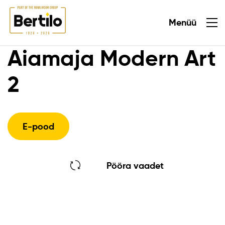
Menüü
Sulge
Aiamaja Modern Art
2
E-pood
Pööra vaadet