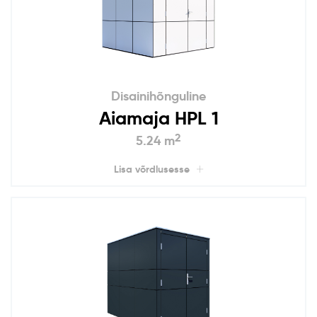
Disainihõnguline
Aiamaja HPL 1
2
5.24 m
Lisa võrdlusesse