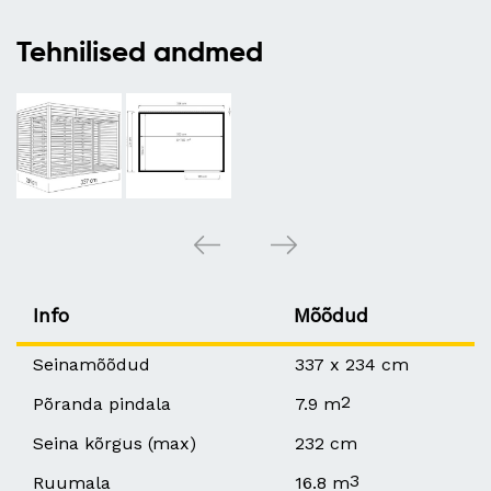
Tehnilised andmed
Info
Mõõdud
Seinamõõdud
337 x 234 cm
2
Põranda pindala
7.9 m
Seina kõrgus (max)
232 cm
3
Ruumala
16.8 m