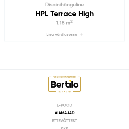
Disainihõnguline
HPL Terrace High
2
1.18 m
Lisa võrdlusesse
E-POOD
AIAMAJAD
ETTEVÕTTEST
KKK