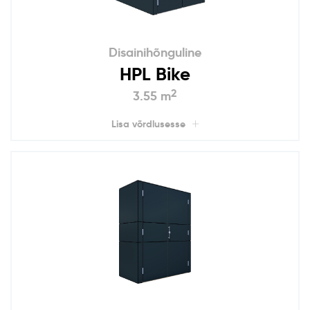
Disainihõnguline
HPL Bike
2
3.55 m
Lisa võrdlusesse