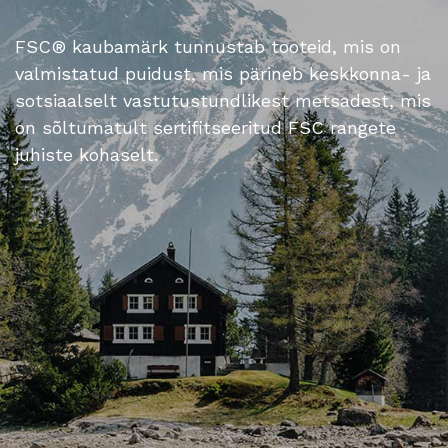
FSC® kaubamärk tunnustab tooteid, mis on
valmistatud puidust, mis pärineb keskkonna- ja
sotsiaalselt vastutustundlikest metsadest, mis
on sõltumatult sertifitseeritud FSC rangete
juhiste kohaselt.