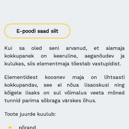
E-poodi saad siit
Kui sa oled seni arvanud, et aiamaja
kokkupanek on keeruline, aeganõudev ja
kulukas, siis elementmaja tõestab vastupidist.
Elementidest koosnev maja on lihtsasti
kokkupandav, see ei nõua lisaoskusi ning
kõigele lisaks on sul võimalus veeta mõned
tunnid parima sõbraga värskes õhus.
Toote juurde kuulub:
põrand