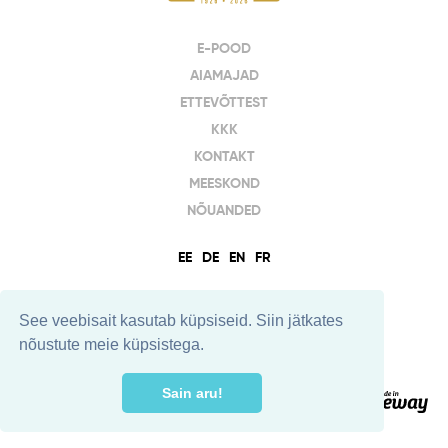
E-POOD
AIAMAJAD
ETTEVÕTTEST
KKK
KONTAKT
MEESKOND
NÕUANDED
EE
DE
EN
FR
See veebisait kasutab küpsiseid. Siin jätkates
nõustute meie küpsistega.
Sain aru!