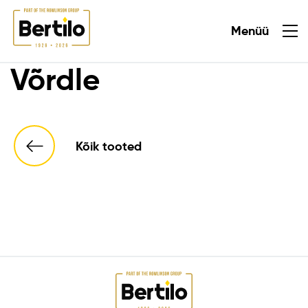
Menüü
Sulge
Võrdle
Kõik tooted