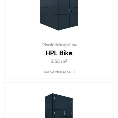
Disainihõnguline
HPL Bike
2
3.55 m
Lisa võrdlusesse