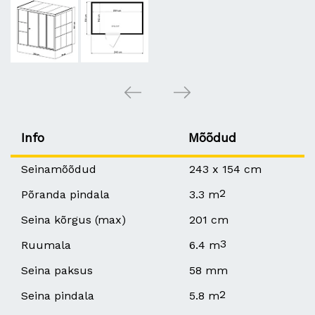
Info
Mõõdud
Seinamõõdud
243 x 154 cm
2
Põranda pindala
3.3 m
Seina kõrgus (max)
201 cm
3
Ruumala
6.4 m
Seina paksus
58 mm
2
Seina pindala
5.8 m