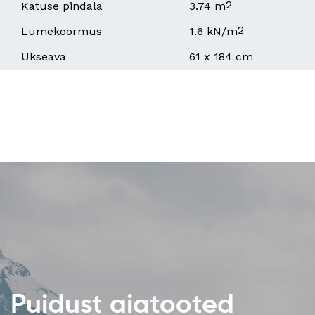
2
Katuse pindala
3.74 m
2
Lumekoormus
1.6 kN/m
Ukseava
61 x 184 cm
Puidust aiatooted