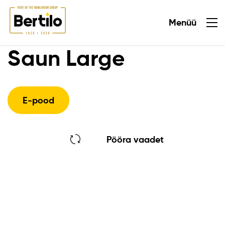
Menüü
Sulge
Saun Large
E-pood
Pööra vaadet