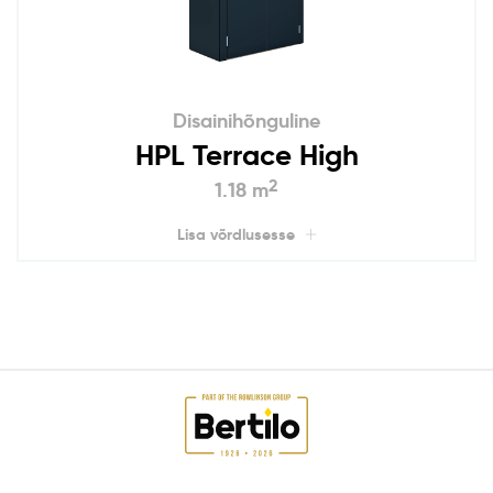
Disainihõnguline
HPL Terrace High
2
1.18 m
Lisa võrdlusesse