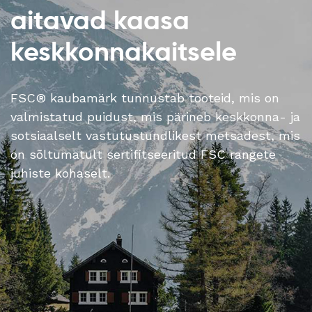
aitavad kaasa
keskkonnakaitsele
FSC® kaubamärk tunnustab tooteid, mis on
valmistatud puidust, mis pärineb keskkonna- ja
sotsiaalselt vastutustundlikest metsadest, mis
on sõltumatult sertifitseeritud FSC rangete
juhiste kohaselt.