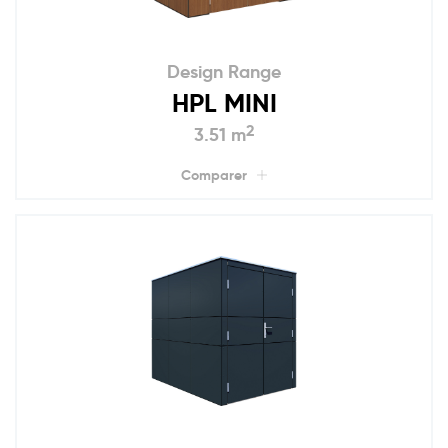
Design Range
HPL MINI
2
3.51 m
Comparer