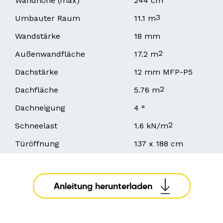
Wandhöhe (max)
244 cm
3
Umbauter Raum
11.1 m
Wandstärke
18 mm
2
Außenwandfläche
17.2 m
Dachstärke
12 mm MFP-P5
2
Dachfläche
5.76 m
Dachneigung
4 °
2
Schneelast
1.6 kN/m
Türöffnung
137 x 188 cm
Anleitung herunterladen