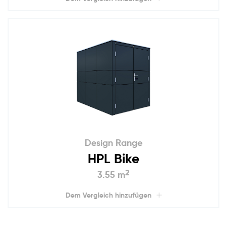
Design Range
HPL Bike
2
3.55 m
Dem Vergleich hinzufügen