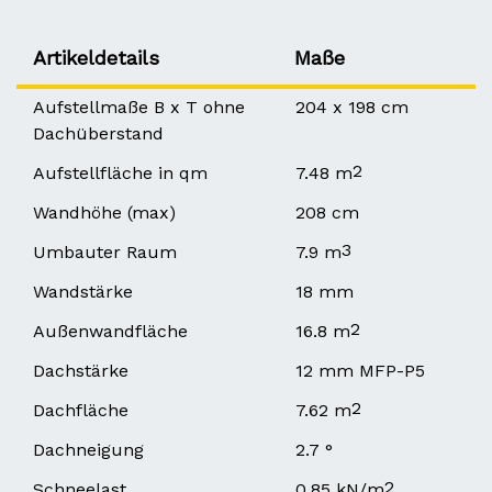
Artikeldetails
Maße
Aufstellmaße B x T ohne
204 x 198 cm
Dachüberstand
2
Aufstellfläche in qm
7.48 m
Wandhöhe (max)
208 cm
3
Umbauter Raum
7.9 m
Wandstärke
18 mm
2
Außenwandfläche
16.8 m
Dachstärke
12 mm MFP-P5
2
Dachfläche
7.62 m
Dachneigung
2.7 °
2
Schneelast
0.85 kN/m