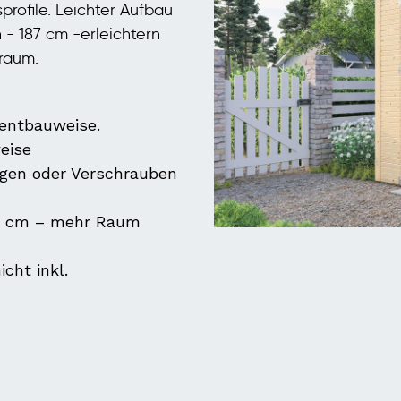
rofile. Leichter Aufbau
 - 187 cm -erleichtern
raum.
mentbauweise.
eise
Sägen oder Verschrauben
8 cm – mehr Raum
cht inkl.