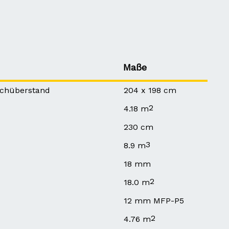
Maße
achüberstand
204 x 198 cm
2
4.18 m
230 cm
3
8.9 m
18 mm
2
18.0 m
12 mm MFP-P5
2
4.76 m