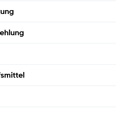
kung
ehlung
smittel