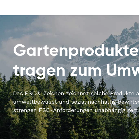
Gartenprodukte
tragen zum Umw
Das FSC®-Zeichen zeichnet solche Produkte au
umweltbewusst und sozial nachhaltig bewirt
strengen FSC-Anforderungen unabhängig zertifi