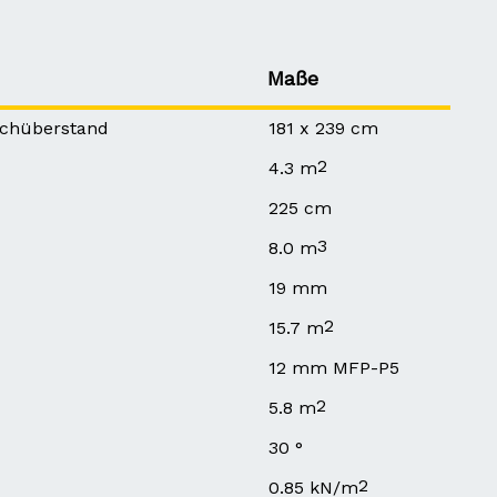
Maße
achüberstand
181 x 239 cm
2
4.3 m
225 cm
3
8.0 m
19 mm
2
15.7 m
12 mm MFP-P5
2
5.8 m
30 °
2
0.85 kN/m