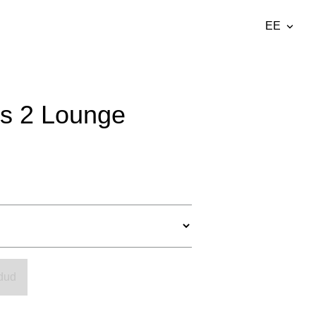
EE
lisati ostukorvi.
Vaata ostukorvi
EE
DE
s 2 Lounge
EN
Fr
dud