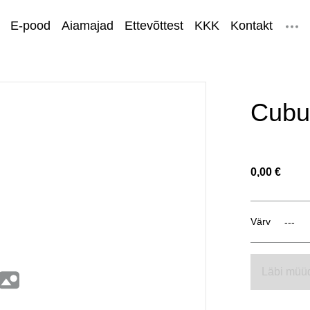
E-pood
Aiamajad
Ettevõttest
KKK
Kontakt
Meeskond
Nõuanded
Cubu
0,00 €
Värv
Läbi müü