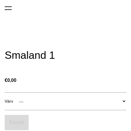
a été ajouté au panier.
Voir le panier
Smaland 1
€0,00
Värv
Épuisé