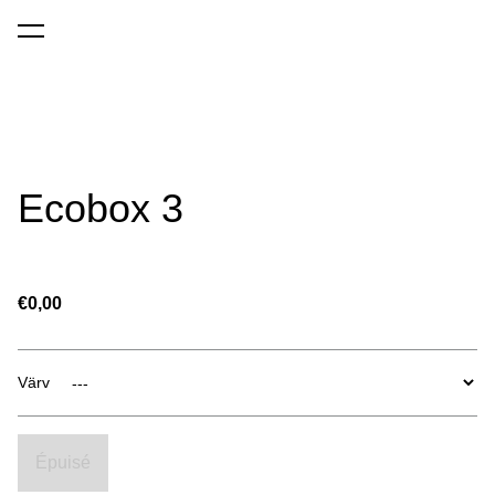
a été ajouté au panier.
Voir le panier
Ecobox 3
€0,00
Värv
Épuisé