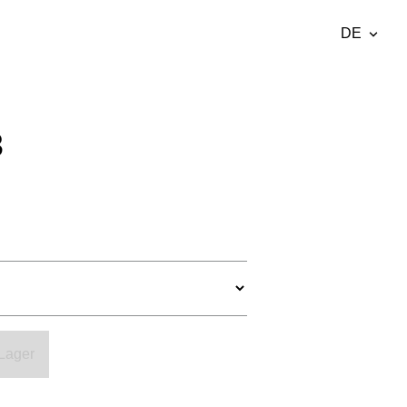
DE
wurde dem
DE
Warenkorb
Warenkorb ansehen
hinzugefügt..
EE
3
EN
Fr
 Lager