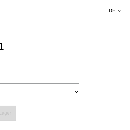
DE
wurde dem
DE
Warenkorb
Warenkorb ansehen
hinzugefügt..
EE
1
EN
Fr
 Lager